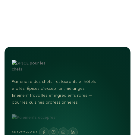
Partenaire des chefs, restaurants et hôtels
étoilés. Épices d'exception, mélanges
finement travaillés et ingrédients rares —
pour les cuisines professionnelles.
SUIVEZ-NOUS