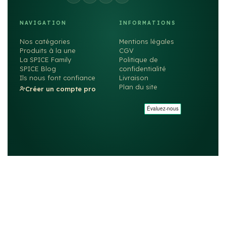
NAVIGATION
INFORMATIONS
Nos catégories
Mentions légales
Produits à la une
CGV
La SPICE Family
Politique de
SPICE Blog
confidentialité
Ils nous font confiance
Livraison
Plan du site
Créer un compte pro
©2026
SPICE
. Tous droits réservés. — Fait avec ❤️ par
rachyd.fr
MIN Rungis — 77S Rue de Lille, Bât. E4 — 94587 Rungis
Site particuliers →