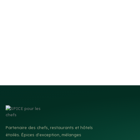
Partenaire des chefs, restaurants et hôtels
étoilés. Épices d'exception, mélanges