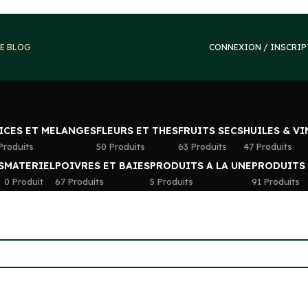
E BLOG
CONNEXION / INSCRI
ICES ET MELANGES
FLEURS ET THES
FRUITS SECS
HUILES & V
Produits
50 Produits
63 Produits
47 Produits
S
MATERIEL
POIVRES ET BAIES
PRODUITS A LA UNE
PRODUITS
0 Produit
67 Produits
5 Produits
91 Produits