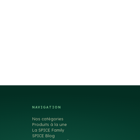
NAVIGATION
Nos catégories
Produits à la une
La SPICE Family
SPICE Blog