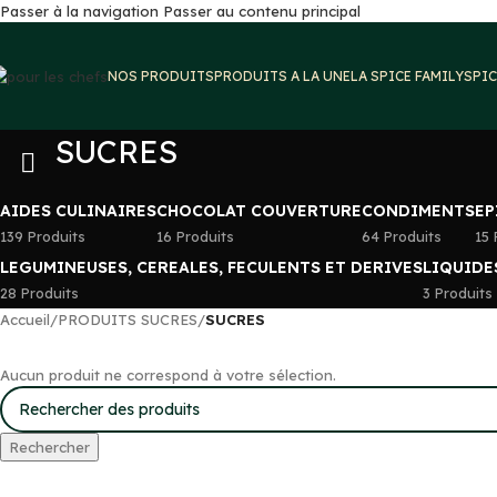
Passer à la navigation
Passer au contenu principal
NOS PRODUITS
PRODUITS A LA UNE
LA SPICE FAMILY
SPIC
SUCRES
AIDES CULINAIRES
CHOCOLAT COUVERTURE
CONDIMENTS
EP
139 Produits
16 Produits
64 Produits
15 
LEGUMINEUSES, CEREALES, FECULENTS ET DERIVES
LIQUIDE
28 Produits
3 Produits
Accueil
/
PRODUITS SUCRES
/
SUCRES
Aucun produit ne correspond à votre sélection.
Rechercher