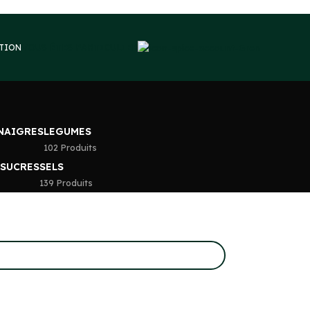
VOUS ÊTES PARTICULIER
PTION
INAIGRES
LEGUMES
102 Produits
 SUCRES
SELS
139 Produits