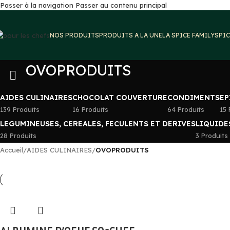
Passer à la navigation
Passer au contenu principal
NOS PRODUITS
PRODUITS A LA UNE
LA SPICE FAMILY
SPIC
OVOPRODUITS
AIDES CULINAIRES
CHOCOLAT COUVERTURE
CONDIMENTS
EP
139 Produits
16 Produits
64 Produits
15 
LEGUMINEUSES, CEREALES, FECULENTS ET DERIVES
LIQUIDE
28 Produits
3 Produits
Accueil
/
AIDES CULINAIRES
/
OVOPRODUITS