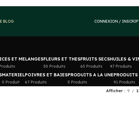
E BLOG
CONNEXION / INSCRI
ICES ET MELANGES
FLEURS ET THES
FRUITS SECS
HUILES & V
Produits
50 Produits
63 Produits
47 Produits
S
MATERIEL
POIVRES ET BAIES
PRODUITS A LA UNE
PRODUITS
0 Produit
67 Produits
5 Produits
91 Produits
Afficher
9
1