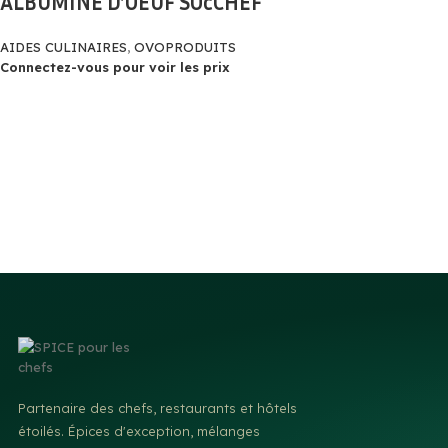
ALBUMINE D’OEUF SOcCHEF
AIDES CULINAIRES
,
OVOPRODUITS
Connectez-vous pour voir les prix
Partenaire des chefs, restaurants et hôtels
étoilés. Épices d'exception, mélanges