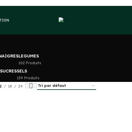
VOUS ÊTES PARTICULIER
PTION
INAIGRES
LEGUMES
102 Produits
 SUCRES
SELS
139 Produits
2
18
24