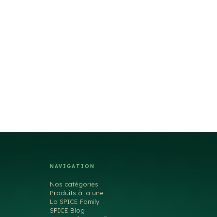
NAVIGATION
Nos catégories
Produits à la une
La SPICE Family
SPICE Blog