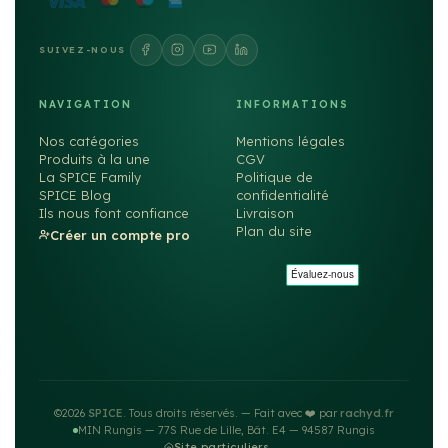
SUIVEZ-NOUS
NAVIGATION
INFORMATIONS
Nos catégories
Mentions légales
Produits à la une
CGV
La SPICE Family
Politique de
SPICE Blog
confidentialité
Ils nous font confiance
Livraison
Plan du site
Créer un compte pro
©2026
SPICE
. Tous droits réservés. — Fait avec ❤️ par
rachyd.fr
MIN Rungis — 77S Rue de Lille, Bât. E4 — 94587 Rungis
Site particuliers →