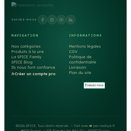
SUIVEZ-NOUS
NAVIGATION
INFORMATIONS
Nos catégories
Mentions légales
Produits à la une
CGV
La SPICE Family
Politique de
SPICE Blog
confidentialité
Ils nous font confiance
Livraison
Plan du site
Créer un compte pro
©2026
SPICE
. Tous droits réservés. — Fait avec ❤️ par
rachyd.fr
MIN Rungis — 77S Rue de Lille, Bât. E4 — 94587 Rungis