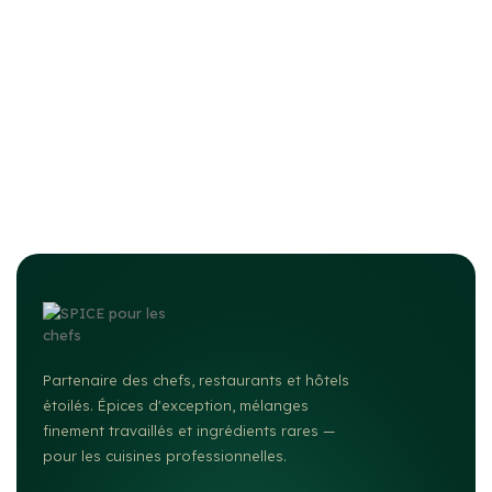
Partenaire des chefs, restaurants et hôtels
étoilés. Épices d'exception, mélanges
finement travaillés et ingrédients rares —
pour les cuisines professionnelles.