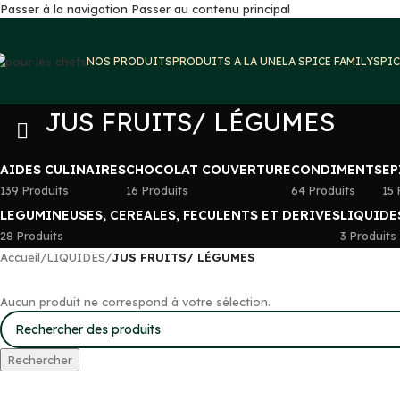
Passer à la navigation
Passer au contenu principal
NOS PRODUITS
PRODUITS A LA UNE
LA SPICE FAMILY
SPIC
JUS FRUITS/ LÉGUMES
AIDES CULINAIRES
CHOCOLAT COUVERTURE
CONDIMENTS
EP
139 Produits
16 Produits
64 Produits
15 
LEGUMINEUSES, CEREALES, FECULENTS ET DERIVES
LIQUIDE
28 Produits
3 Produits
Accueil
/
LIQUIDES
/
JUS FRUITS/ LÉGUMES
Aucun produit ne correspond à votre sélection.
Rechercher