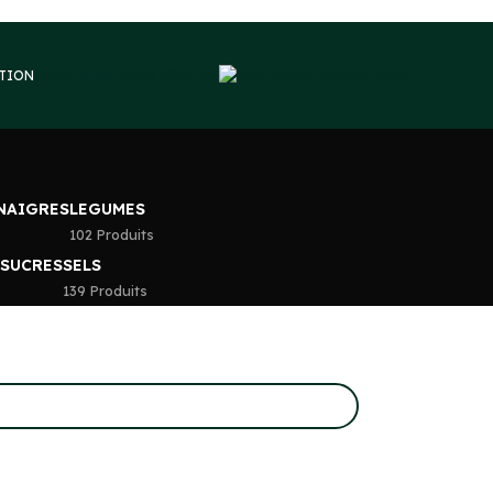
VOUS ÊTES PARTICULIER
PTION
INAIGRES
LEGUMES
102 Produits
 SUCRES
SELS
139 Produits