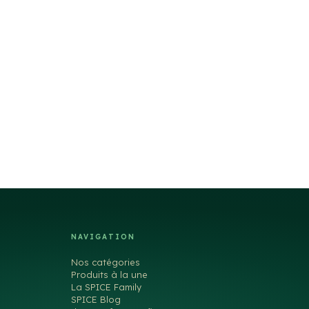
NAVIGATION
Nos catégories
Produits à la une
La SPICE Family
SPICE Blog