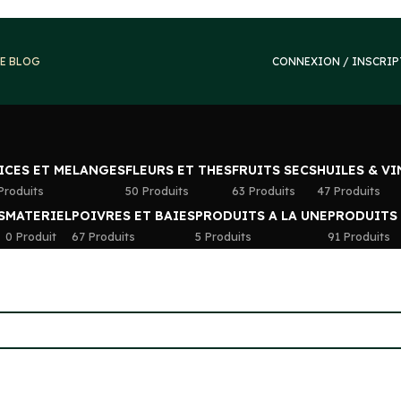
E BLOG
CONNEXION / INSCRI
ICES ET MELANGES
FLEURS ET THES
FRUITS SECS
HUILES & V
Produits
50 Produits
63 Produits
47 Produits
S
MATERIEL
POIVRES ET BAIES
PRODUITS A LA UNE
PRODUITS
0 Produit
67 Produits
5 Produits
91 Produits