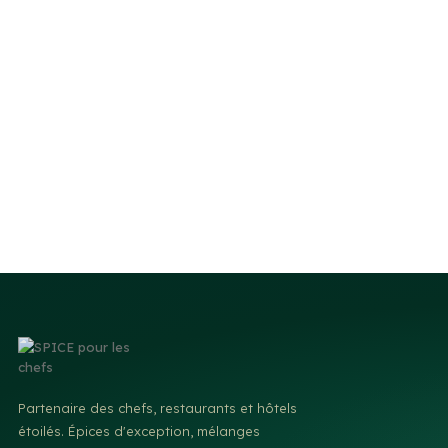
Partenaire des chefs, restaurants et hôtels
étoilés. Épices d'exception, mélanges