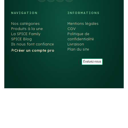
NAVIGATION
INFORMATIONS
Nos catégories
Mentions légales
Produits à la une
CGV
La SPICE Family
Politique de
SPICE Blog
confidentialité
Ils nous font confiance
Livraison
Plan du site
Créer un compte pro
©2026
SPICE
. Tous droits réservés. — Fait avec ❤️ par
rachyd.fr
MIN Rungis — 77S Rue de Lille, Bât. E4 — 94587 Rungis
Site particuliers →