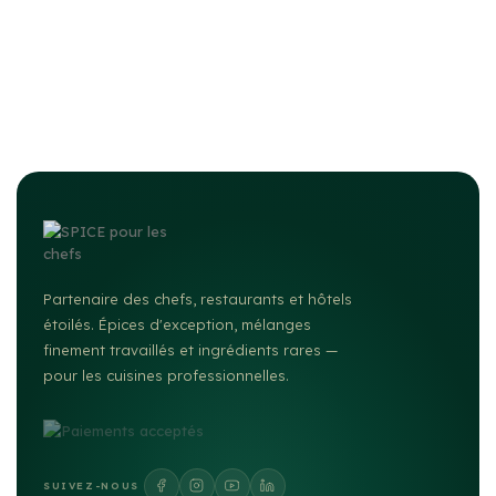
Partenaire des chefs, restaurants et hôtels
étoilés. Épices d'exception, mélanges
finement travaillés et ingrédients rares —
pour les cuisines professionnelles.
SUIVEZ-NOUS