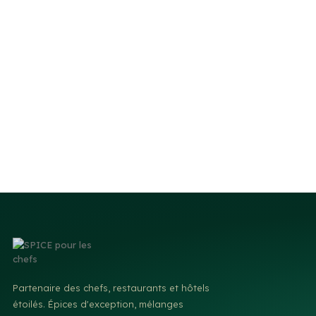
Partenaire des chefs, restaurants et hôtels
étoilés. Épices d'exception, mélanges