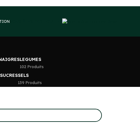
VOUS ÊTES PARTICULIER
PTION
INAIGRES
LEGUMES
102 Produits
 SUCRES
SELS
139 Produits