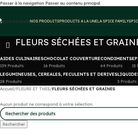
Passer à la navigation
Passer au contenu principal
NOS PRODUITS
PRODUITS A LA UNE
LA SPICE FAMILY
SPIC
FLEURS SÉCHÉES ET GRAIN
AIDES CULINAIRES
CHOCOLAT COUVERTURE
CONDIMENTS
EP
139 Produits
16 Produits
64 Produits
15 
LEGUMINEUSES, CEREALES, FECULENTS ET DERIVES
LIQUIDE
28 Produits
3 Produits
Accueil
/
FLEURS ET THES
/
FLEURS SÉCHÉES ET GRAINES
Aucun produit ne correspond à votre sélection.
Rechercher