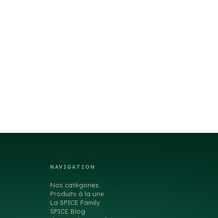
NAVIGATION
Nos catégories
Produits à la une
La SPICE Family
SPICE Blog