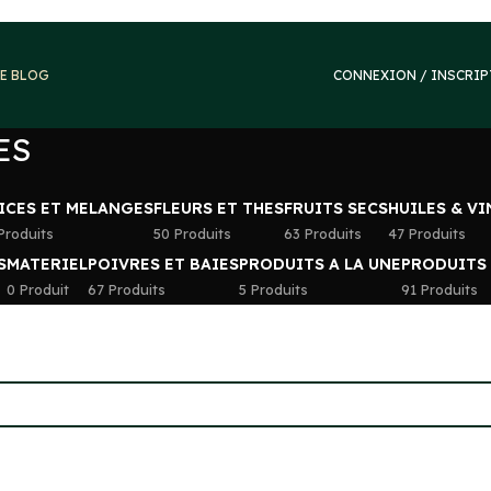
E BLOG
CONNEXION / INSCRI
ES
ICES ET MELANGES
FLEURS ET THES
FRUITS SECS
HUILES & V
Produits
50 Produits
63 Produits
47 Produits
S
MATERIEL
POIVRES ET BAIES
PRODUITS A LA UNE
PRODUITS
0 Produit
67 Produits
5 Produits
91 Produits