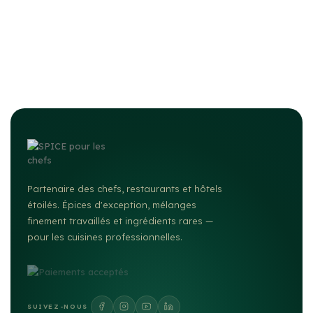
Partenaire des chefs, restaurants et hôtels
étoilés. Épices d'exception, mélanges
finement travaillés et ingrédients rares —
pour les cuisines professionnelles.
SUIVEZ-NOUS