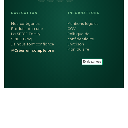
NAVIGATION
INFORMATIONS
Nos catégories
Mentions légales
Produits à la une
CGV
La SPICE Family
Politique de
SPICE Blog
confidentialité
Ils nous font confiance
Livraison
Plan du site
Créer un compte pro
©2026
SPICE
. Tous droits réservés. — Fait avec ❤️ par
rachyd.fr
MIN Rungis — 77S Rue de Lille, Bât. E4 — 94587 Rungis
Site particuliers →