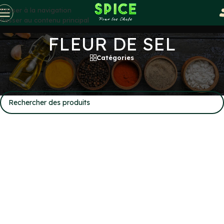
Passer à la navigation
Passer au contenu principal
FLEUR DE SEL
Catégories
Accueil
/
SELS
/
FLEUR DE SEL
Aucun produit ne correspond à votre sélection.