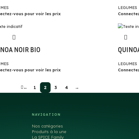
UMES
LEGUMES
ectez-vous pour voir les prix
Connectez
NOA NOIR BIO
QUINOA
UMES
LEGUMES
ectez-vous pour voir les prix
Connectez
←
1
2
3
4
→
NAVIGATION
Nos catégories
Produits à la une
La SPICE Family