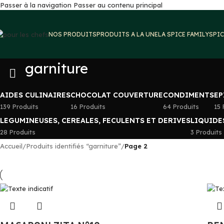
Passer à la navigation
Passer au contenu principal
NOS PRODUITS
PRODUITS A LA UNE
LA SPICE FAMILY
SPIC
garniture
AIDES CULINAIRES
CHOCOLAT COUVERTURE
CONDIMENTS
EP
139 Produits
16 Produits
64 Produits
15 
LEGUMINEUSES, CEREALES, FECULENTS ET DERIVES
LIQUIDE
28 Produits
3 Produits
Accueil
/
Produits identifiés “garniture”
/
Page 2