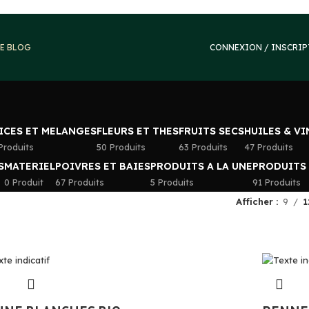
E BLOG
CONNEXION / INSCRI
ICES ET MELANGES
FLEURS ET THES
FRUITS SECS
HUILES & V
Produits
50 Produits
63 Produits
47 Produits
S
MATERIEL
POIVRES ET BAIES
PRODUITS A LA UNE
PRODUITS
0 Produit
67 Produits
5 Produits
91 Produits
Afficher
9
1