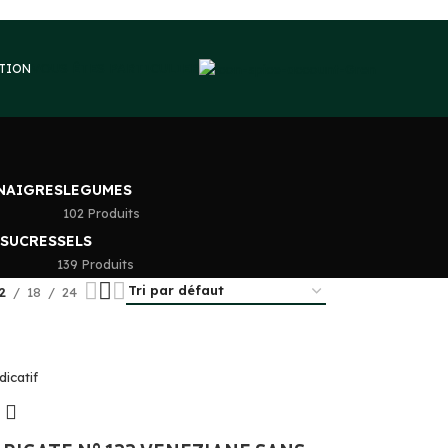
VOUS ÊTES PARTICULIER
PTION
INAIGRES
LEGUMES
102 Produits
 SUCRES
SELS
139 Produits
2
18
24