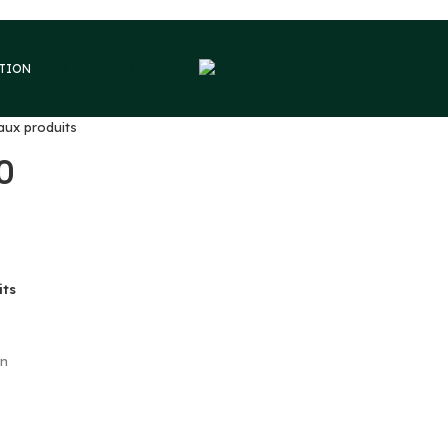
VOUS ÊTES PARTICULIER
PTION
aux produits
O
its
n