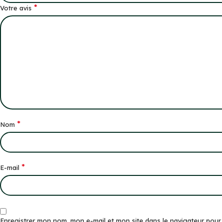
*
Votre avis
*
Nom
*
E-mail
Enregistrer mon nom, mon e-mail et mon site dans le navigateur pou