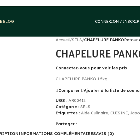
E BLOG
CONNEXION / INSCRI
Accueil
/
SELS
/
CHAPELURE PANKO
Retour 
CHAPELURE PANK
Connectez-vous pour voir les prix
CHAPELURE PANKO 1.5kg
Comparer
Ajouter à la liste de souha
UGS :
AR00412
Catégorie :
SELS
Étiquettes :
Aide Culinaire
,
CUISINE
,
Japo
Partager :
RIPTION
INFORMATIONS COMPLÉMENTAIRES
AVIS (0)