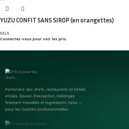
YUZU CONFIT SANS SIROP (en orangettes)
SELS
Connectez-vous pour voir les prix
Partenaire des chefs, restaurants et hôtels
étoilés. Épices d'exception, mélanges
finement travaillés et ingrédients rares —
pour les cuisines professionnelles.