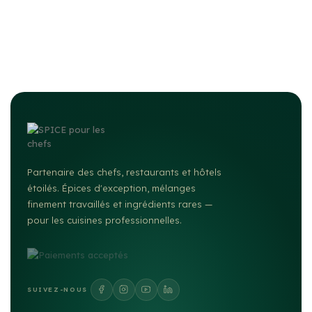
Partenaire des chefs, restaurants et hôtels
étoilés. Épices d'exception, mélanges
finement travaillés et ingrédients rares —
pour les cuisines professionnelles.
SUIVEZ-NOUS