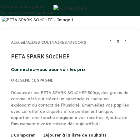
Passer à la navigation
Cliquez pour agrandir
Passer au contenu principal
Accueil
/
AIDES CULINAIRES
/
DECORS
PETA SPARK SOcCHEF
Connectez-vous pour voir les prix
ORIGINE : ESPAGNE
Découvrez les PETA SPARK SOcCHEF 500gr, des grains de
caramel aéré qui créent un spectacle culinaire en
explosant au contact de l’humidité. Émerveillez vos papilles
avec cet effet de cliquetis et de pétillement unique,
apportant une touche magique à vos recettes. Ajoutez de
l’amusement à votre cuisine dès aujourd’hui !
Comparer
Ajouter à la liste de souhaits