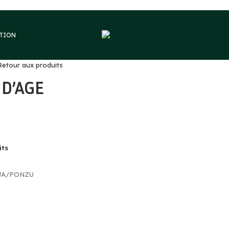
VOUS ÊTES PARTICULIER
PTION
Retour aux produits
 D’AGE
its
JA/PONZU