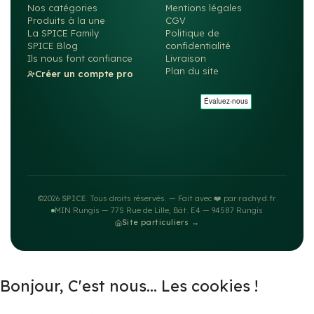
Nos catégories
Mentions légales
Produits à la une
CGV
La SPICE Family
Politique de
SPICE Blog
confidentialité
Ils nous font confiance
Livraison
Plan du site
Créer un compte pro
©2026
SPICE
. Tous droits réservés. — Fait avec ❤️ par
rachyd.fr
MIN Rungis — 77S Rue de Lille, Bât. E4 — 94587 Rungis
Site particuliers →
Bonjour, C'est nous... Les cookies !