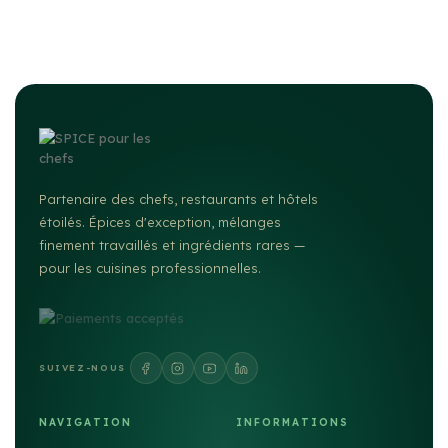
Partenaire des chefs, restaurants et hôtels
étoilés. Épices d'exception, mélanges
finement travaillés et ingrédients rares —
pour les cuisines professionnelles.
SUIVEZ-NOUS
NAVIGATION
INFORMATIONS