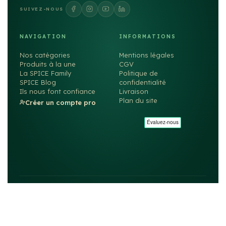
SUIVEZ-NOUS
NAVIGATION
INFORMATIONS
Nos catégories
Mentions légales
Produits à la une
CGV
La SPICE Family
Politique de
SPICE Blog
confidentialité
Ils nous font confiance
Livraison
Plan du site
Créer un compte pro
©2026
SPICE
. Tous droits réservés. — Fait avec ❤️ par
rachyd.fr
MIN Rungis — 77S Rue de Lille, Bât. E4 — 94587 Rungis
Site particuliers →