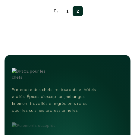
←
1
2
Partenaire des chefs, restaurants et hôtels
étoilés. Épices d'exception, mélanges
finement travaillés et ingrédients rares —
pour les cuisines professionnelles.