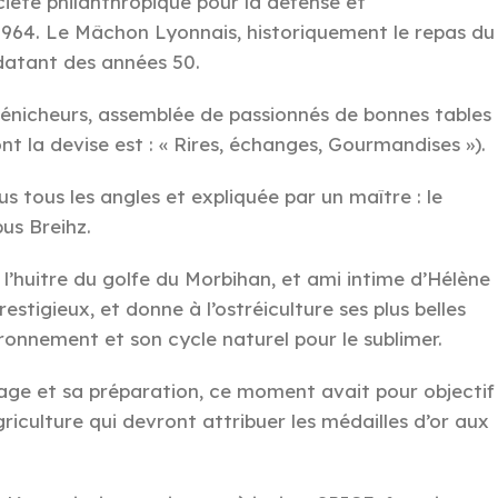
iété philanthropique pour la défense et
1964. Le Mâchon Lyonnais, historiquement le repas du
 datant des années 50.
Dénicheurs, assemblée de passionnés de bonnes tables
t la devise est : « Rires, échanges, Gourmandises »).
s tous les angles et expliquée par un maître : le
us Breihz.
 l’huitre du golfe du Morbihan, et ami intime d’Hélène
restigieux, et donne à l’ostréiculture ses plus belles
ironnement et son cycle naturel pour le sublimer.
vage et sa préparation, ce moment avait pour objectif
griculture qui devront attribuer les médailles d’or aux