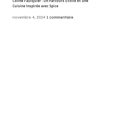
Coline Faulquier : Un Parcours Étoilé et une
Cuisine Inspirée avec Spice
novembre 4, 2024
1 commentaire