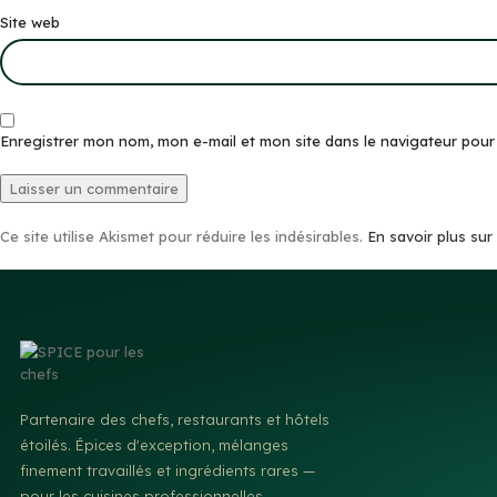
Site web
Enregistrer mon nom, mon e-mail et mon site dans le navigateur pou
Ce site utilise Akismet pour réduire les indésirables.
En savoir plus su
Partenaire des chefs, restaurants et hôtels
étoilés. Épices d'exception, mélanges
finement travaillés et ingrédients rares —
pour les cuisines professionnelles.