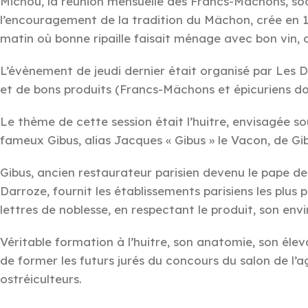
Michou, la réunion mensuelle des Francs-Mâchons, soc
l’encouragement de la tradition du Mâchon, crée en 
matin où bonne ripaille faisait ménage avec bon vin,
L’évènement de jeudi dernier était organisé par Les 
et de bons produits (Francs-Mâchons et épicuriens don
Le thème de cette session était l’huitre, envisagée sou
fameux Gibus, alias Jacques « Gibus » le Vacon, de Gib
Gibus, ancien restaurateur parisien devenu le pape de
Darroze, fournit les établissements parisiens les plus p
lettres de noblesse, en respectant le produit, son env
Véritable formation à l’huitre, son anatomie, son éle
de former les futurs jurés du concours du salon de l’a
ostréiculteurs.