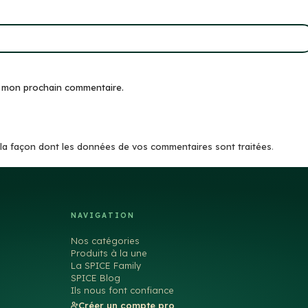
r mon prochain commentaire.
r la façon dont les données de vos commentaires sont traitées
.
NAVIGATION
Nos catégories
Produits à la une
La SPICE Family
SPICE Blog
Ils nous font confiance
Créer un compte pro