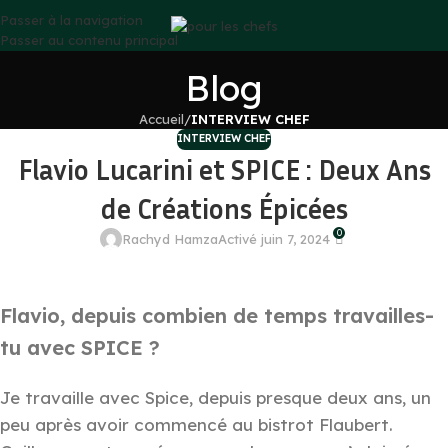
Passer à la navigation
Passer au contenu principal
Blog
Accueil
/
INTERVIEW CHEF
INTERVIEW CHEF
Flavio Lucarini et SPICE : Deux Ans
de Créations Épicées
0
Rachyd Hamza
Activé juin 7, 2024
Flavio, depuis combien de temps travailles-
tu avec SPICE ?
Je travaille avec Spice, depuis presque deux ans, un
peu après avoir commencé au bistrot Flaubert.