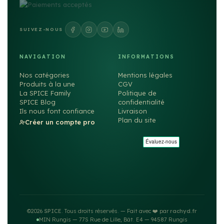
SUIVEZ-NOUS
NAVIGATION
INFORMATIONS
Nos catégories
Mentions légales
Produits à la une
CGV
La SPICE Family
Politique de
SPICE Blog
confidentialité
Ils nous font confiance
Livraison
Plan du site
Créer un compte pro
©2026
SPICE
. Tous droits réservés. — Fait avec ❤️ par
rachyd.fr
MIN Rungis — 77S Rue de Lille, Bât. E4 — 94587 Rungis