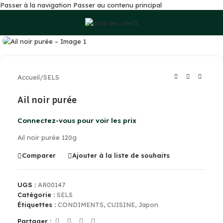
Passer à la navigation
Passer au contenu principal
Cliquez pour agrandir
Accueil
/
SELS
Ail noir purée
Connectez-vous pour voir les prix
Ail noir purée 120g
Comparer
Ajouter à la liste de souhaits
UGS :
AR00147
Catégorie :
SELS
Étiquettes :
CONDIMENTS
,
CUISINE
,
Japon
Partager :