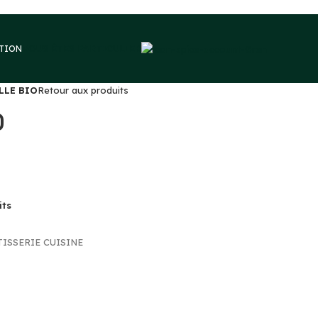
VOUS ÊTES PARTICULIER
PTION
LLE BIO
Retour aux produits
O
its
TISSERIE CUISINE