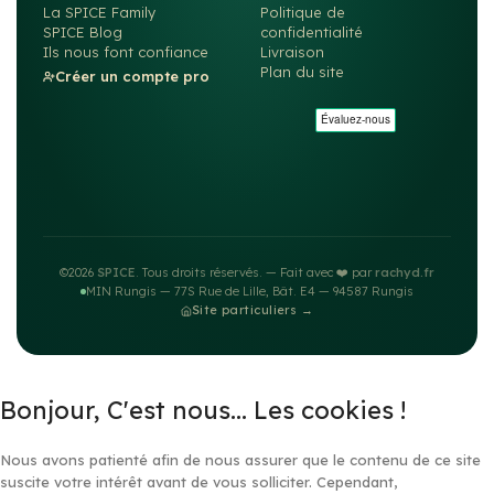
La SPICE Family
Politique de
SPICE Blog
confidentialité
Ils nous font confiance
Livraison
Plan du site
Créer un compte pro
©2026
SPICE
. Tous droits réservés. — Fait avec ❤️ par
rachyd.fr
MIN Rungis — 77S Rue de Lille, Bât. E4 — 94587 Rungis
Site particuliers →
Bonjour, C'est nous... Les cookies !
Nous avons patienté afin de nous assurer que le contenu de ce site
suscite votre intérêt avant de vous solliciter. Cependant,