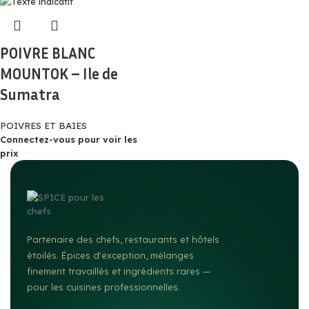
POIVRE BLANC
MOUNTOK – Ile de
Sumatra
POIVRES ET BAIES
Connectez-vous pour voir les
prix
Partenaire des chefs, restaurants et hôtels
étoilés. Épices d'exception, mélanges
finement travaillés et ingrédients rares —
pour les cuisines professionnelles.