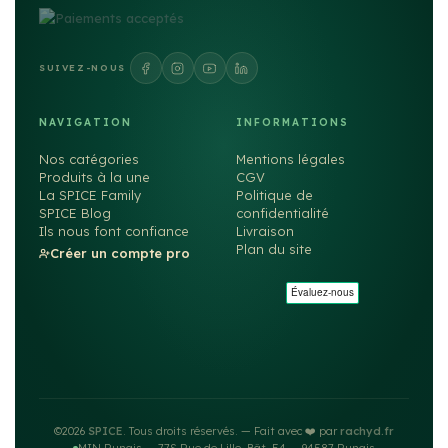
SUIVEZ-NOUS
NAVIGATION
INFORMATIONS
Nos catégories
Mentions légales
Produits à la une
CGV
La SPICE Family
Politique de
SPICE Blog
confidentialité
Ils nous font confiance
Livraison
Plan du site
Créer un compte pro
©2026
SPICE
. Tous droits réservés. — Fait avec ❤️ par
rachyd.fr